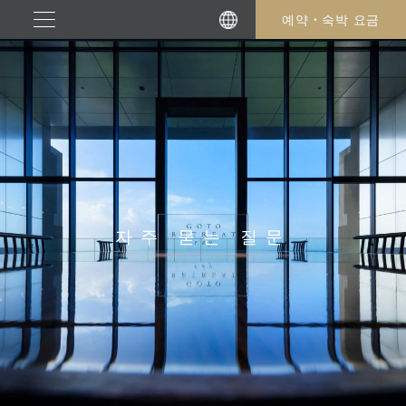
본
예약・숙박 요금
문
으
로
건
너
뛰
기
자주 묻는 질문