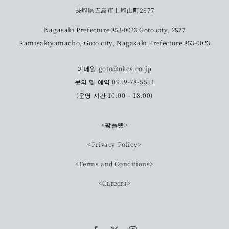
長崎県五島市上崎山町2877
Nagasaki Prefecture 853-0023 Goto city, 2877
Kamisakiyamacho, Goto city, Nagasaki Prefecture 853-0023
이메일
goto@okcs.co.jp
문의 및 예약 0959-78-5551
(운영 시간 10:00 – 18:00)
<팜플렛>
<Privacy Policy>
<Terms and Conditions>
<Careers>