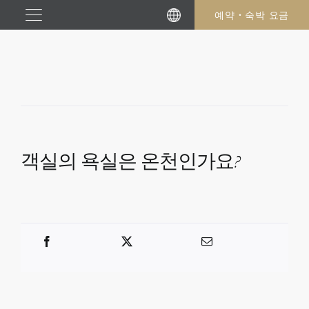
본
예약・숙박 요금
문
으
로
건
너
뛰
기
객실의 욕실은 온천인가요?