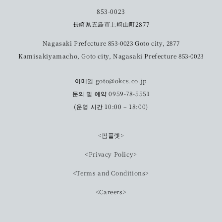
853-0023
長崎県五島市上崎山町2877
Nagasaki Prefecture 853-0023 Goto city, 2877
Kamisakiyamacho, Goto city, Nagasaki Prefecture 853-0023
이메일
goto@okcs.co.jp
문의 및 예약 0959-78-5551
(운영 시간 10:00 – 18:00)
<팜플렛>
<Privacy Policy>
<Terms and Conditions>
<Careers>