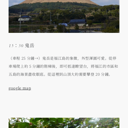
15：30 鬼岳
（車程 25 分鐘→）鬼岳是福江島的象徵，外型渾圓可愛。從停
車場爬上約 5 分鐘的階梯後，即可抵達瞭望台，將福江的市區和
五島的海景盡收眼底。從這裡到山頂大約需要攀登 20 分鐘。
google map