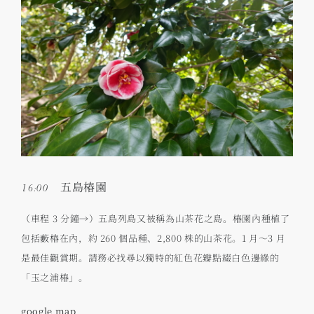
16:00 五島椿園
（車程 3 分鐘→）五島列島又被稱為山茶花之島。椿園內種植了
包括藪椿在內，約 260 個品種、2,800 株的山茶花。1 月～3 月
是最佳觀賞期。請務必找尋以獨特的紅色花瓣點綴白色邊緣的
「玉之浦椿」。
google map