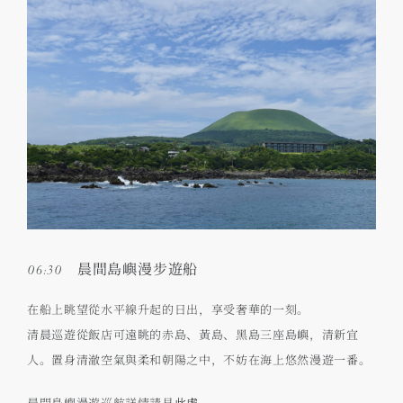
06:30 晨間島嶼漫步遊船
在船上眺望從水平線升起的日出，享受奢華的一刻。
清晨巡遊從飯店可遠眺的赤島、黃島、黑島三座島嶼，清新宜
人。置身清澈空氣與柔和朝陽之中，不妨在海上悠然漫遊一番。
晨間島嶼漫遊巡航詳情請見
此處