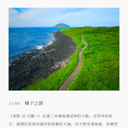
11:00 橘子之路
（車程 20 分鐘→）沿著三井樂海濱延伸的小路。在草坪的前
方，展開的是熔岩海岸和蔚藍的大海。何不感受著海風，來趟兜