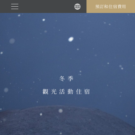
跳
預訂和住宿費用
至
內
容
冬季
觀光活動住宿