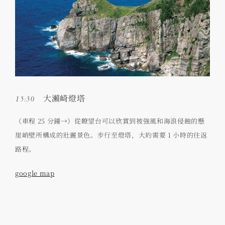
15:30 大瀨崎燈塔
（車程 25 分鐘→）從瞭望台可以欣賞到被強風和海浪侵蝕的懸
崖峭壁所構成的壯麗景色。步行至燈塔，大約需要 1 小時的往返
路程。
google map