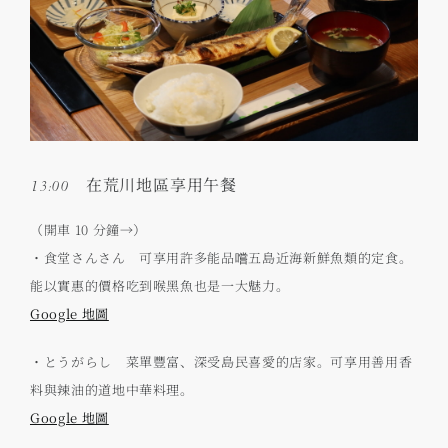
13:00 在荒川地區享用午餐
（開車 10 分鐘→）
・食堂さんさん 可享用許多能品嚐五島近海新鮮魚類的定食。
能以實惠的價格吃到喉黑魚也是一大魅力。
Google 地圖
・とうがらし 菜單豐富、深受島民喜愛的店家。可享用善用香
料與辣油的道地中華料理。
Google 地圖