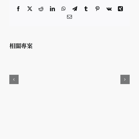
Facebook
X
Reddit
LinkedIn
WhatsApp
Telegram
Tumblr
Pinterest
Vk
Xing
電
子
郵
件
相關專案