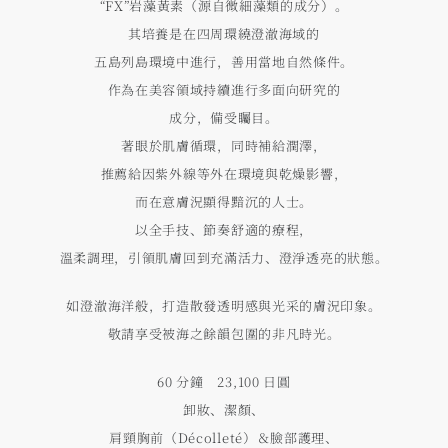
“FX”岩藻黃素（源自微細藻類的成分）。
其培養是在四周環繞澄澈海域的
五島列島環境中進行，善用當地自然條件。
作為在美容領域持續進行多面向研究的
成分，備受矚目。
著眼於肌膚循環，同時補給潤澤，
推薦給因紫外線等外在環境與乾燥影響，
而在意膚況顯得黯沉的人士。
以全手技、節奏舒適的療程，
溫柔調理，引領肌膚回到充滿活力、澄淨透亮的狀態。
如澄澈海洋般，打造散發透明感與光采的膚況印象。
敬請享受被海之餘韻包圍的非凡時光。
60 分鐘 23,100 日圓
卸妝、潔顏、
肩頸胸前（Décolleté）＆臉部護理、