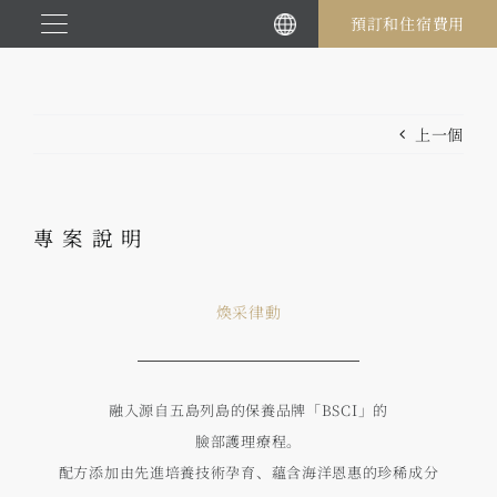
跳
預訂和住宿費用
至
內
容
上一個
專案說明
煥采律動
融入源自五島列島的保養品牌「BSCI」的
臉部護理療程。
配方添加由先進培養技術孕育、蘊含海洋恩惠的珍稀成分