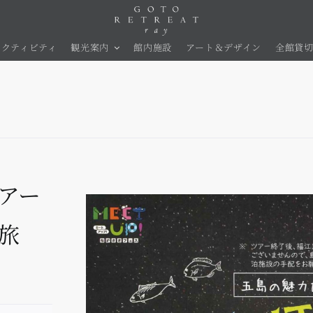
アクティビティ
観光案内
館内施設
アート＆デザイン
全館貸
アー
旅