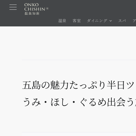
コ
ン
温泉
客室
ダイニング
スパ
テ
ン
ツ
に
ス
キ
ッ
プ
五島の魅力たっぷり半日ツ
うみ・ほし・ぐるめ出会う