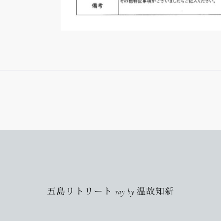
五島リトリート ray by 温故知新