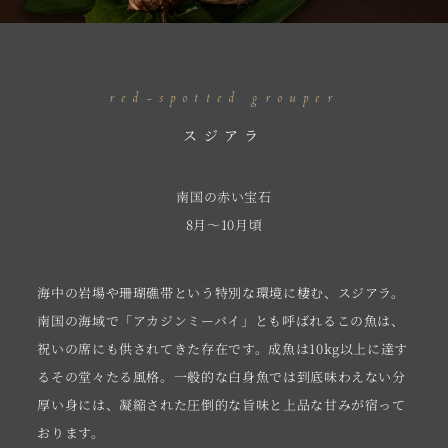
red-spotted grouper
スジアラ
南国の赤い宝石
8月～10月頃
海中の岩場や珊瑚礁帯という特別な環境に棲む、スジアラ。
南国の海域で「アカジンミーバイ」とも呼ばれるこの魚は、
祝いの席にも供されてきた存在です。成魚は10kg以上に達す
るその堂々たる風格。一般的な白身魚では到底味わえない分
厚い身には、凝縮された圧倒的な旨味と上品な甘みが宿って
おります。