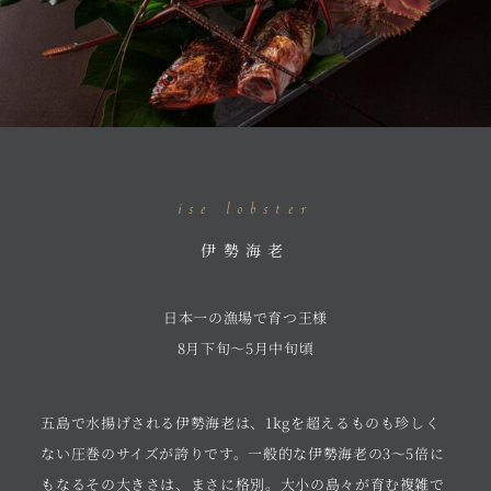
ise lobster
伊勢海老
日本一の漁場で育つ王様
8月下旬～5月中旬頃
五島で水揚げされる伊勢海老は、1kgを超えるものも珍しく
ない圧巻のサイズが誇りです。一般的な伊勢海老の3～5倍に
もなるその大きさは、まさに格別。大小の島々が育む複雑で