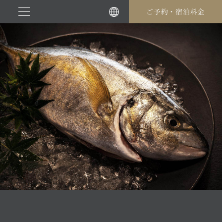
コ
ご予約・宿泊料金
ン
テ
ン
ツ
に
ス
キ
ッ
プ