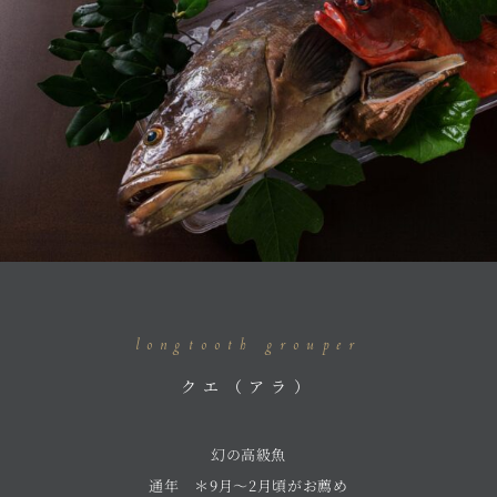
longtooth grouper
クエ（アラ）
幻の高級魚
通年 ＊9月～2月頃がお薦め