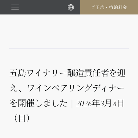
コ
ご予約・宿泊料金
ン
テ
ン
ツ
に
ス
キ
ッ
五島ワイナリー醸造責任者を迎
プ
え、ワインペアリングディナー
を開催しました | 2026年3月8日
（日）