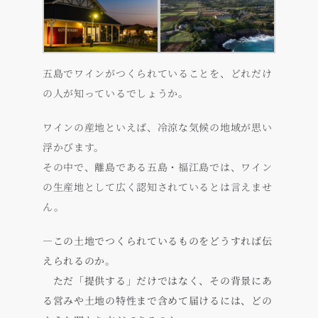
五島でワインがつくられていることを、どれだけ
の人が知っているでしょうか。
ワインの産地といえば、冷涼な気候の地域が思い
浮かびます。
その中で、離島である五島・福江島では、ワイン
の生産地として広く認知されているとは言えませ
ん。
―この土地でつくられているものをどうすれば伝
えられるのか。
ただ「提供する」だけではなく、その背景にあ
る営みや土地の特性まで含めて届けるには、どの