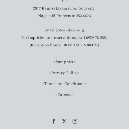
0023
2877 Kamisakiyamacho, Goto city,
Nagasaki Prefecture 853-0023
Email
goto@okcs.co.jp
For inquiries and reservations, call 0959-78-5551
(Reception hours: 10:00 AM – 6:00 PM)
<Pamphlet>
<Privacy Policy>
<Terms and Conditions>
<Careers>