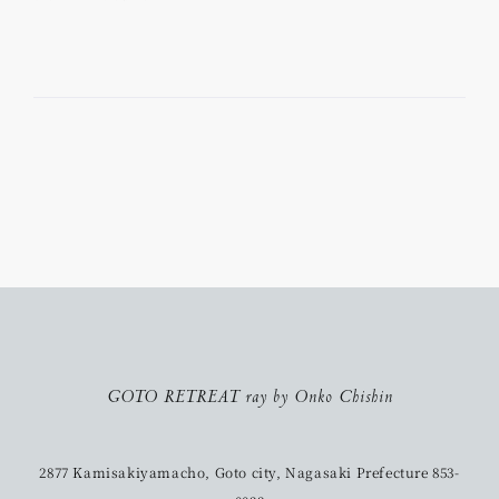
GOTO RETREAT ray by Onko Chishin
2877 Kamisakiyamacho, Goto city, Nagasaki Prefecture 853-