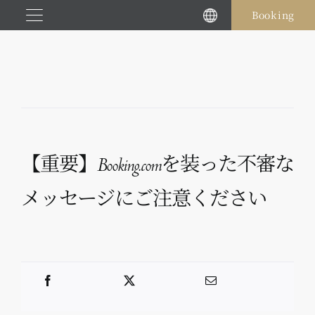
Skip
Booking
to
content
【重要】Booking.comを装った不審な
メッセージにご注意ください