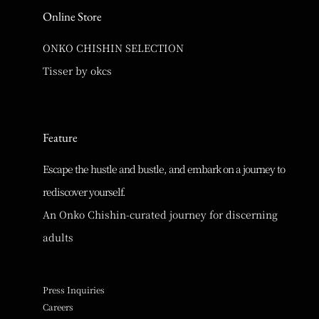
Online Store
ONKO CHISHIN SELECTION
Tisser by okcs
Feature
Escape the hustle and bustle, and embark on a journey to
rediscover yourself.
An Onko Chishin-curated journey for discerning
adults
Press Inquiries
Careers