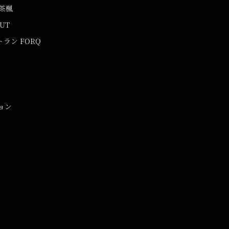
茶楓
UUT
ラン FORQ
ョン