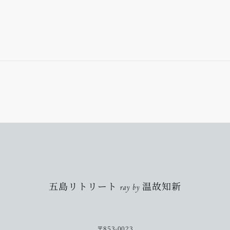
五島リトリート ray by 温故知新
〒853-0023