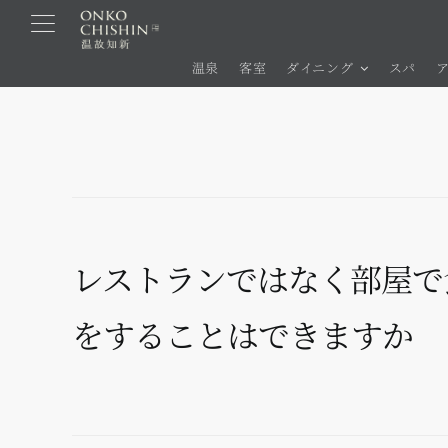
コ
ン
温泉
客室
ダイニング
スパ
テ
ン
ツ
に
ス
キ
ッ
プ
レストランではなく部屋で
をすることはできますか